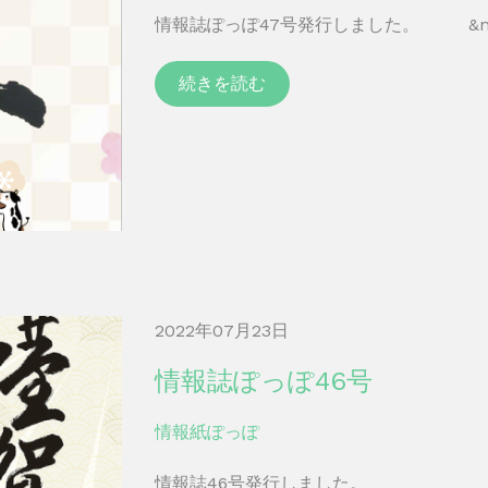
情報誌ぽっぽ47号発行しました。 &nbs
続きを読む
2022年07月23日
情報誌ぽっぽ46号
情報紙ぽっぽ
情報誌46号発行しました。