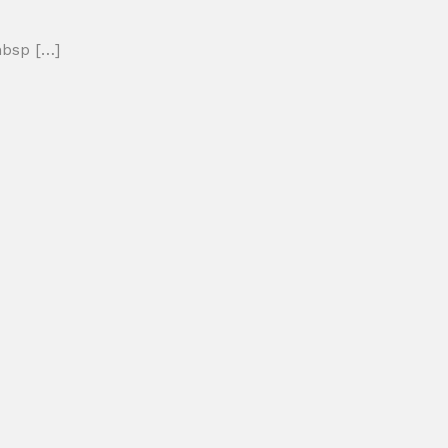
p […]