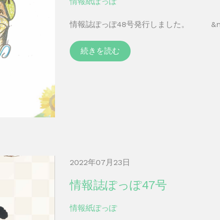
情報紙ぽっぽ
情報誌ぽっぽ48号発行しました。 &nbs
続きを読む
2022年07月23日
情報誌ぽっぽ47号
情報紙ぽっぽ