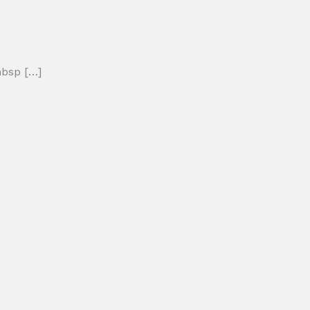
p […]