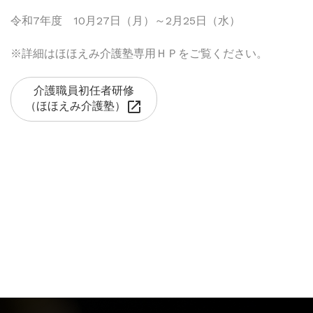
令和7年度 10月27日（月）～2月25日（水）
※詳細はほほえみ介護塾専用ＨＰをご覧ください。
介護職員初任者研修
open_in_new
（ほほえみ介護塾）