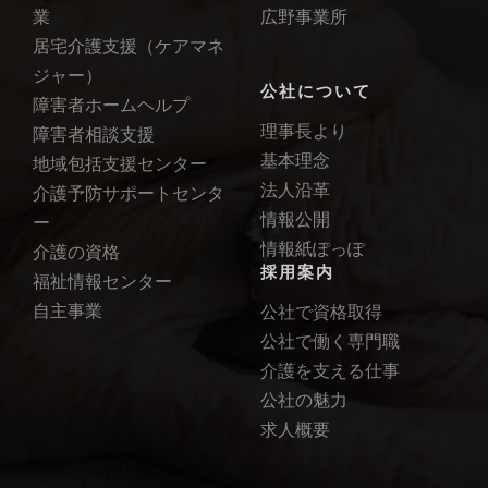
業
広野事業所
居宅介護支援（ケアマネ
ジャー）
公社について
障害者ホームヘルプ
理事長より
障害者相談支援
基本理念
地域包括支援センター
法人沿革
介護予防サポートセンタ
情報公開
ー
情報紙ぽっぽ
介護の資格
採用案内
福祉情報センター
自主事業
公社で資格取得
公社で働く専門職
介護を支える仕事
公社の魅力
求人概要