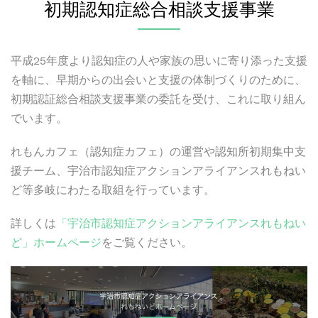
初期認知症総合相談支援事業
平成25年度より認知症の人や家族の思いに寄り添った支援
を軸に、早期からの出会いと支援の体制づくりのために、
初期認証総合相談支援事業の委託を受け、これに取り組ん
でいます。
れもんカフェ（認知症カフェ）の運営や認知所初期集中支
援チーム、宇治市認知症アクションアライアンスれもねい
ど等多岐にわたる取組を行っています。
詳しくは
「宇治市認知症アクションアライアンスれもねい
ど」ホームページ
をご覧ください。