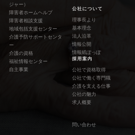
ジャー）
公社について
障害者ホームヘルプ
理事長より
障害者相談支援
基本理念
地域包括支援センター
法人沿革
介護予防サポートセンタ
情報公開
ー
情報紙ぽっぽ
介護の資格
採用案内
福祉情報センター
自主事業
公社で資格取得
公社で働く専門職
介護を支える仕事
公社の魅力
求人概要
問い合わせ