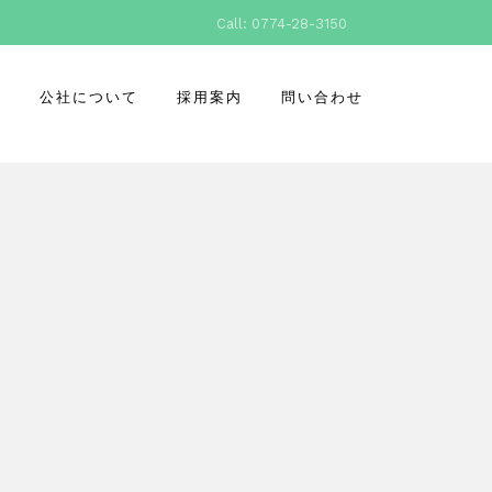
Call: 0774-28-3150
所
公社について
採用案内
問い合わせ