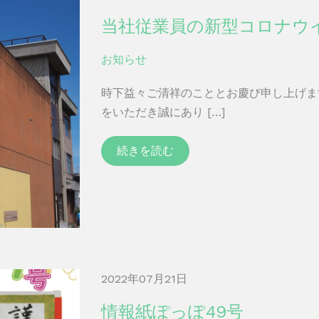
当社従業員の新型コロナウ
お知らせ
時下益々ご清祥のこととお慶び申し上げま
をいただき誠にあり […]
続きを読む
2022年07月21日
情報紙ぽっぽ49号