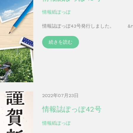
情報紙ぽっぽ
情報誌ぽっぽ43号発行しました。 &nbs
続きを読む
2022年07月23日
情報誌ぽっぽ42号
情報紙ぽっぽ