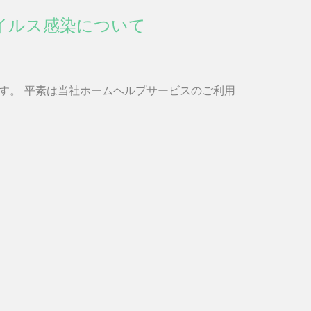
イルス感染について
す。 平素は当社ホームヘルプサービスのご利用