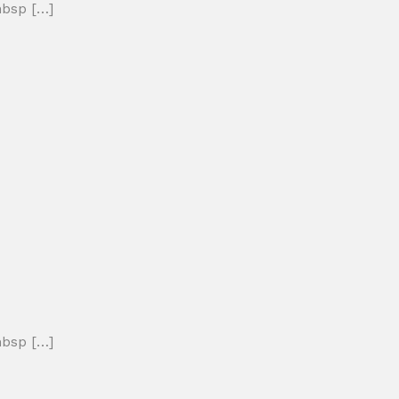
p […]
p […]