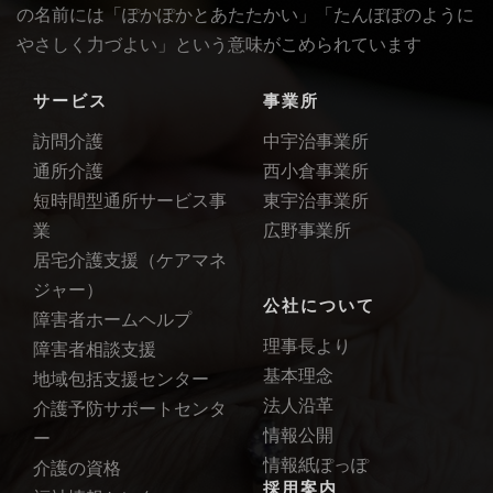
の名前には「ぽかぽかとあたたかい」「たんぽぽのように
やさしく力づよい」という意味がこめられています
サービス
事業所
訪問介護
中宇治事業所
通所介護
西小倉事業所
短時間型通所サービス事
東宇治事業所
業
広野事業所
居宅介護支援（ケアマネ
ジャー）
公社について
障害者ホームヘルプ
理事長より
障害者相談支援
基本理念
地域包括支援センター
法人沿革
介護予防サポートセンタ
情報公開
ー
情報紙ぽっぽ
介護の資格
採用案内