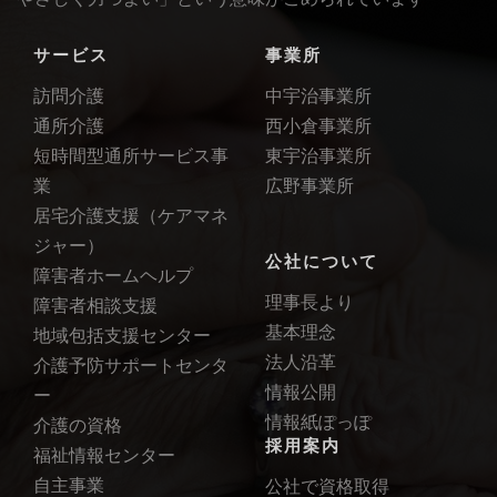
サービス
事業所
訪問介護
中宇治事業所
通所介護
西小倉事業所
短時間型通所サービス事
東宇治事業所
業
広野事業所
居宅介護支援（ケアマネ
ジャー）
公社について
障害者ホームヘルプ
理事長より
障害者相談支援
基本理念
地域包括支援センター
法人沿革
介護予防サポートセンタ
情報公開
ー
情報紙ぽっぽ
介護の資格
採用案内
福祉情報センター
自主事業
公社で資格取得